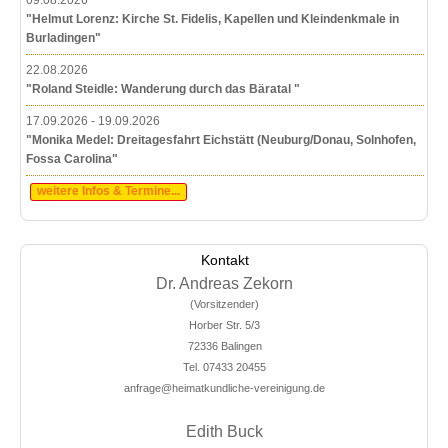
"Helmut Lorenz: Kirche St. Fidelis, Kapellen und Kleindenkmale in
Burladingen"
22.08.2026
"Roland Steidle: Wanderung durch das Bäratal "
17.09.2026 - 19.09.2026
"Monika Medel: Dreitagesfahrt Eichstätt (Neuburg/Donau, Solnhofen,
Fossa Carolina"
weitere Infos & Termine...
Kontakt
Dr. Andreas Zekorn
(Vorsitzender)
Horber Str. 5/3
72336 Balingen
Tel. 07433 20455
anfrage@heimatkundliche-vereinigung.de
Edith Buck