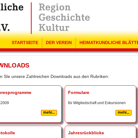
STARTSEITE
DER VEREIN
HEIMATKUNDLICHE BLÄTT
WNLOADS
n SIe unsere Zahlreichen Downloads aus den Rubriken:
hresprogramme
Formulare
t 2009
für Mitgliedschaft und Exkursionen
mehr...
mehr...
tokolle
Jahresrückblicke