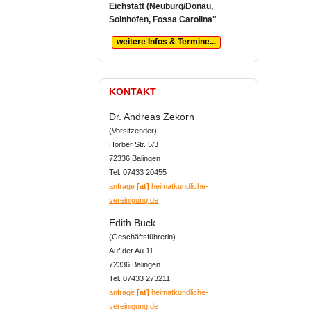
Eichstätt (Neuburg/Donau,
Solnhofen, Fossa Carolina"
weitere Infos & Termine...
KONTAKT
Dr. Andreas Zekorn
(Vorsitzender)
Horber Str. 5/3
72336 Balingen
Tel. 07433 20455
anfrage
[at]
heimatkundliche-
vereinigung.de
Edith Buck
(Geschäftsführerin)
Auf der Au 11
72336 Balingen
Tel. 07433 273211
anfrage
[at]
heimatkundliche-
vereinigung.de